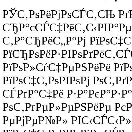
РЎС‚РѕРёРјРѕСЃС‚СЊ Рґ
СЂР°cСЃС‡РёС‚С‹РІР°Рµ
С‚Р°СЂРёС„Р°Рј РїРѕС‡С‚
РїСЂРѕРёР·РІРѕРґРёС‚С
РїРѕР»СѓС‡РµРЅРёРё РїР
РїРѕС‡С‚РѕРІРѕРј РѕС‚Р
СЃРґР°С‡Рё Р·Р°РєР°Р·Р°
РѕС‚РґРµР»РµРЅРёРµ Рє
РµРјРµР№Р» РІС‹СЃС‹Р