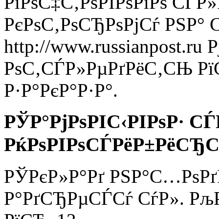
РїРѕС‡С‚РѕРІРѕРіРѕ СЃР
РєРѕС‚РѕСЂРѕРјСѓ РЅР° 
http://www.russianpost.ru 
РѕС‚СЃР»РµРґРёС‚СЊ Рї
Р·Р°РєР°Р·Р°.
РЎР°РјРѕРІС‹РІРѕР· СЃ
РќРѕРІРѕСЃРёР±РёСЂС
РЎРєР»Р°Рґ РЅР°С…РѕРґ
Р°РґСЂРµСЃСѓ СѓР». Р