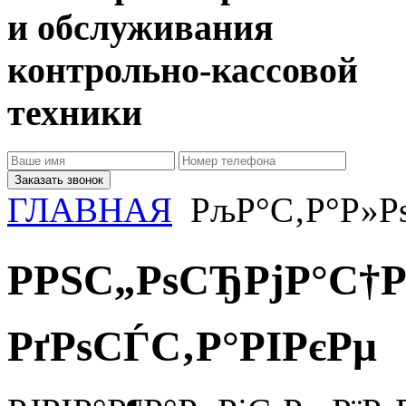
и обслуживания
контрольно-кассовой
техники
Заказать звонок
ГЛАВНАЯ
РљР°С‚Р°Р»Рѕ
РРЅС„РѕСЂРјР°С†Р
РґРѕСЃС‚Р°РІРєРµ