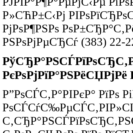
РЈРІР°Р¶Р°РµРјС‹Рµ РїРѕ
Р»СЋР±С‹Рј РІРѕРїСЂРѕС
РјРѕР¶РЅРѕ РѕР±СЂР°С‚
РЅРѕРјРµСЂСѓ (383) 22-2
РўСЂР°РЅСЃРїРѕСЂС‚Р
РєРѕРјРїР°РЅРёСЏРјРё 
Р”РѕСЃС‚Р°РІРєР° РїРѕ Р
РѕСЃСѓС‰РµСЃС‚РІР»С
С‚СЂР°РЅСЃРїРѕСЂС‚РЅС