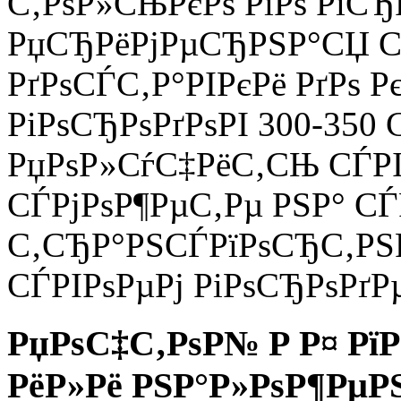
С‚РѕР»СЊРєРѕ РїРѕ РїСЂ
РџСЂРёРјРµСЂРЅР°СЏ С
РґРѕСЃС‚Р°РІРєРё РґРѕ
РіРѕСЂРѕРґРѕРІ 300-350
РџРѕР»СѓС‡РёС‚СЊ СЃРІР
СЃРјРѕР¶РµС‚Рµ РЅР° СЃ
С‚СЂР°РЅСЃРїРѕСЂС‚РЅР
СЃРІРѕРµРј РіРѕСЂРѕРґР
РџРѕС‡С‚РѕР№ Р Р¤ РїР
РёР»Рё РЅР°Р»РѕР¶РµРЅ