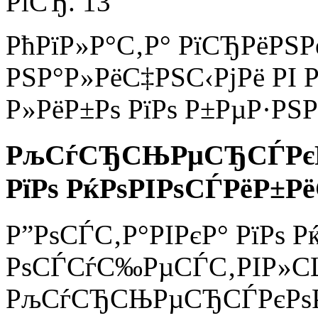
РїСЂ. 13
РћРїР»Р°С‚Р° РїСЂРёРЅ
РЅР°Р»РёС‡РЅС‹РјРё РІ Р
Р»РёР±Рѕ РїРѕ Р±РµР·РЅР
РљСѓСЂСЊРµСЂСЃРєР°
РїРѕ РќРѕРІРѕСЃРёР±
Р”РѕСЃС‚Р°РІРєР° РїРѕ 
РѕСЃСѓС‰РµСЃС‚РІР»С
РљСѓСЂСЊРµСЂСЃРєРѕР