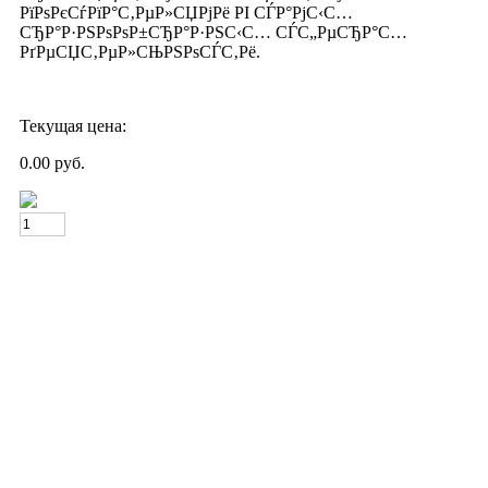
РїРѕРєСѓРїР°С‚РµР»СЏРјРё РІ СЃР°РјС‹С…
СЂР°Р·РЅРѕРѕР±СЂР°Р·РЅС‹С… СЃС„РµСЂР°С…
РґРµСЏС‚РµР»СЊРЅРѕСЃС‚Рё.
Текущая цена:
0.00 руб.