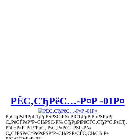
РЁС‚СЂРёС…-Р¤Р -01Р¤
РџСЂРѕРІРµСЂРµРЅРЅС‹Р№ РІСЂРµРјРµРЅРµРј
С„РёСЃРєР°Р»СЊРЅС‹Р№ СЂРµРіРёСЃС‚СЂР°С‚РѕСЂ.
РћР±Р»Р°РґР°РµС‚ РѕС‚Р»РёС‡РЅРѕР№
С„СѓРЅРєС†РёРѕРЅР°Р»СЊРЅРѕСЃС‚СЊСЋ Рё
РІС‹СЃРѕРєРѕР№