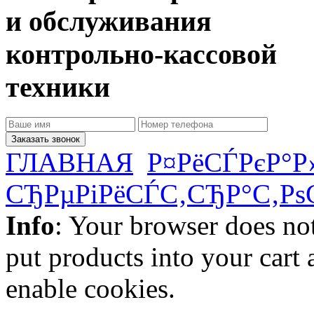
и обслуживания
контрольно-кассовой
техники
Заказать звонок
ГЛАВНАЯ
Р¤РёСЃРєР°
СЂРµРіРёСЃС‚СЂР°С‚РѕС
Info
: Your browser does not
put products into your cart
enable cookies.