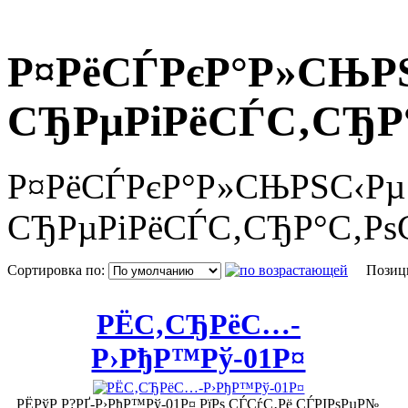
Р¤РёСЃРєР°Р»СЊР
СЂРµРіРёСЃС‚СЂР°
Р¤РёСЃРєР°Р»СЊРЅС‹Рµ
СЂРµРіРёСЃС‚СЂР°С‚РѕС
Сортировка по:
Позици
РЁС‚СЂРёС…-
Р›РђР™Рў-01Р¤
РЁРўР Р?РҐ-Р›РђР™Рў-01Р¤ РїРѕ СЃСѓС‚Рё СЃРІРѕРµР№