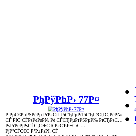
РђРўРћР› 77Р¤
Р РµС€РµРЅРёРµ РґР»СЏ РїСЂРµРґРїСЂРёСЏС‚РёР№
СЃ РІС‹СЃРѕРєРѕР№ Рё СЃСЂРµРґРЅРµР№ РїСЂРѕС…
РѕРґРёРјРѕСЃС‚СЊСЋ Р»СЋР±С‹С…
РјР°СЃС€С‚Р°Р±РѕРІ, СЃ