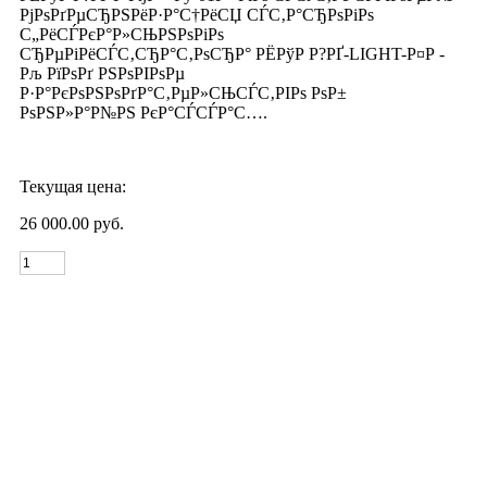
РјРѕРґРµСЂРЅРёР·Р°С†РёСЏ СЃС‚Р°СЂРѕРіРѕ
С„РёСЃРєР°Р»СЊРЅРѕРіРѕ
СЂРµРіРёСЃС‚СЂР°С‚РѕСЂР° РЁРўР Р?РҐ-LIGHT-Р¤Р -
Рљ РїРѕРґ РЅРѕРІРѕРµ
Р·Р°РєРѕРЅРѕРґР°С‚РµР»СЊСЃС‚РІРѕ РѕР±
РѕРЅР»Р°Р№РЅ РєР°СЃСЃР°С….
Текущая цена:
26 000.00 руб.