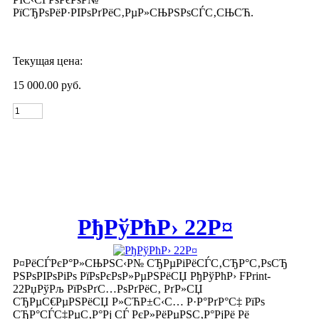
РїСЂРѕРёР·РІРѕРґРёС‚РµР»СЊРЅРѕСЃС‚СЊСЋ.
Текущая цена:
15 000.00 руб.
РђРўРћР› 22Р¤
Р¤РёСЃРєР°Р»СЊРЅС‹Р№ СЂРµРіРёСЃС‚СЂР°С‚РѕСЂ
РЅРѕРІРѕРіРѕ РїРѕРєРѕР»РµРЅРёСЏ РђРўРћР› FPrint-
22РџРўРљ РїРѕРґС…РѕРґРёС‚ РґР»СЏ
СЂРµС€РµРЅРёСЏ Р»СЋР±С‹С… Р·Р°РґР°С‡ РїРѕ
СЂР°СЃС‡РµС‚Р°Рј СЃ РєР»РёРµРЅС‚Р°РјРё Рё