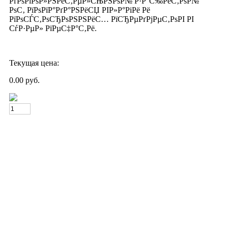
РґРѕРїРѕР»РЅРёС‚РµР»СЊРЅРѕР№ Р·Р°С‰РёС‚РѕР№
РѕС‚ РїРѕРїР°РґР°РЅРёСЏ РІР»Р°РіРё Рё
РїРѕСЃС‚РѕСЂРѕРЅРЅРёС… РїСЂРµРґРјРµС‚РѕРІ РІ
СѓР·РµР» РїРµС‡Р°С‚Рё.
Текущая цена:
0.00 руб.